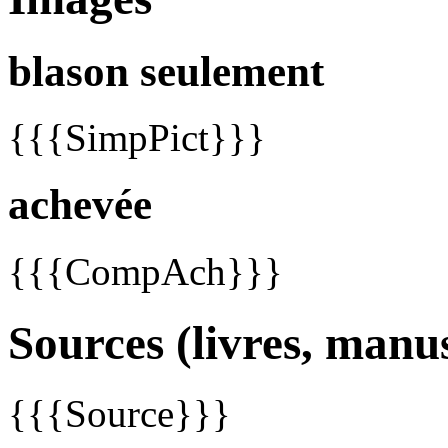
blason seulement
{{{SimpPict}}}
achevée
{{{CompAch}}}
Sources (livres, manus
{{{Source}}}