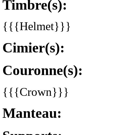
Timbre(s):
{{{Helmet}}}
Cimier(s):
Couronne(s):
{{{Crown}}}
Manteau: