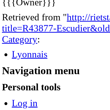
{{{Owner}}}
Retrieved from "
http://riet
title=R43877-Escudier&ol
Category
:
Lyonnais
Navigation menu
Personal tools
Log in