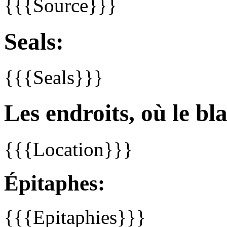
{{{Source}}}
Seals:
{{{Seals}}}
Les endroits, où le bla
{{{Location}}}
Épitaphes:
{{{Epitaphies}}}