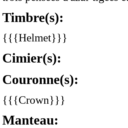
Timbre(s):
{{{Helmet}}}
Cimier(s):
Couronne(s):
{{{Crown}}}
Manteau: