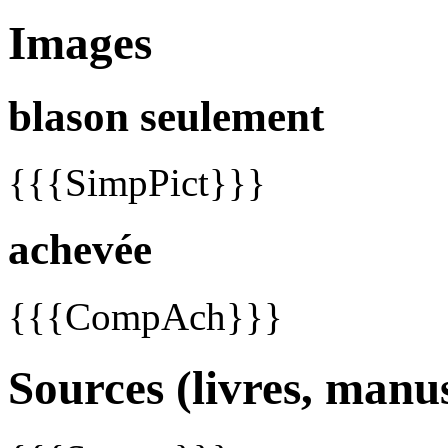
Images
blason seulement
{{{SimpPict}}}
achevée
{{{CompAch}}}
Sources (livres, manus