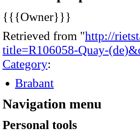
{{{Owner}}}
Retrieved from "
http://riet
title=R106058-Quay-(de)&
Category
:
Brabant
Navigation menu
Personal tools